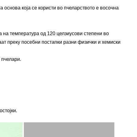
 основа која се користи во пчеларството е восочна
а на температура од 120 целзиусови степени во
ваат преку посебни постапки разни физички и хемиски
 пчелари.
стојки.