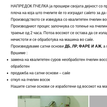
НАПРЕДОК ПЧЕЛКА ја прошири својата дејност со прои
плоча на која што пчелите ќе го изградат саќето за д
Производството се изведува со квалитетен пчелин в
Производниот процес започнува со топење на пчелини
траење од 2 часа. Потоа восокот се остава да се изл
нечистоти и се обработува на машина во саќе.
Произведуваме сатни основи
ДБ, ЛР, ФАРЕ И АЖ
, а
Вршиме :
замена на квалитетен суров необработен пчелин восо
обработен
продажба на сатни основи – саќе
откуп на пчелин восок
Нашите сатни основи се изработени од восокот на ма