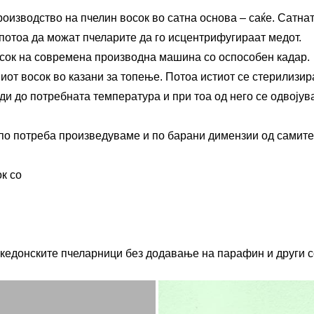
зводство на пчелин восок во сатна основа – саќе. Сатната
а потоа да можат пчеларите да го исцентрифугираат медот.
осок на современа производна машина со оспособен кадар.
от восок во казани за топење. Потоа истиот се стерилизир
ади до потребната температура и при тоа од него се одвоју
 по потреба произведуваме и по барани димензии од самите
к со
кедонските пчеларници без додавање на парафин и други со